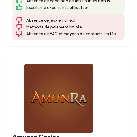
Absence de condition de mise sur les bonus.
Excellente expérience utilisateur
Absence de jeux en direct
Méthode de paiement limitée
Absence de FAQ et moyens de contacts limités