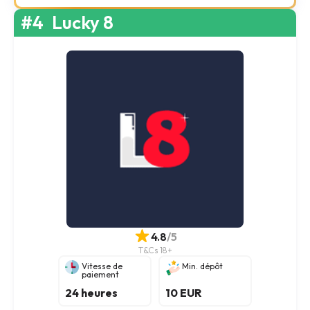
#4
Lucky 8
4.8
/5
T&Cs 18+
Vitesse de
Min. dépôt
paiement
24 heures
10 EUR