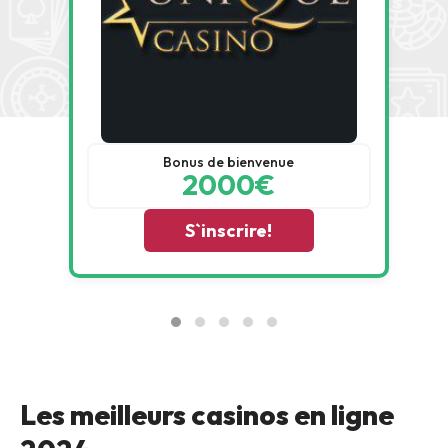
Bonus de bienvenue
2000€
S`inscrire!
Les meilleurs casinos en ligne