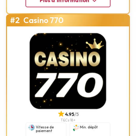
Plus d`information
#2
Casino 770
4.95
/5
T&Cs 18+
Vitesse de
Min. dépôt
paiement