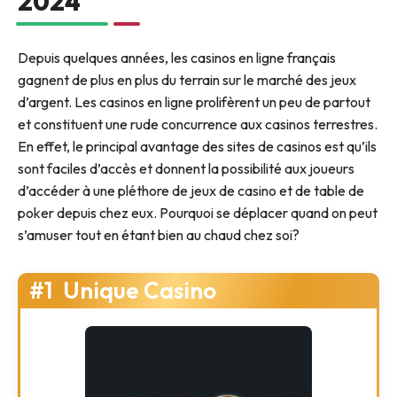
2024
Depuis quelques années, les casinos en ligne français
gagnent de plus en plus du terrain sur le marché des jeux
d’argent. Les casinos en ligne prolifèrent un peu de partout
et constituent une rude concurrence aux casinos terrestres.
En effet, le principal avantage des sites de casinos est qu’ils
sont faciles d’accès et donnent la possibilité aux joueurs
d’accéder à une pléthore de jeux de casino et de table de
poker depuis chez eux. Pourquoi se déplacer quand on peut
s’amuser tout en étant bien au chaud chez soi?
#1
Unique Casino